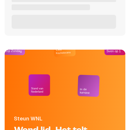
Café
Op Zondag
Sven op 1
Kockelmann
Stand van
In de
Nederland
kantine
Steun WNL