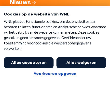
Nieuws
Programma's
Over WNL
Nieuwsbrief
Word Lid
Meer WNL voor jou
Nieuwe ‘onderkoning’ Buma wil tot
zijn 70ste aanblijven
Algemene voorwaarden
Cookie-instellingen
Privacy statement