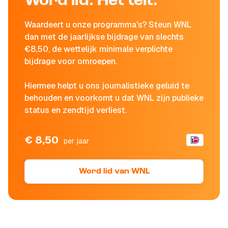
Word lid. Het telt.
Waardeert u onze programma's? Steun WNL
dan met de jaarlijkse bijdrage van slechts
€8,50, de wettelijk minimale verplichte
bijdrage voor omroepen.
Hiermee helpt u ons journalistieke geluid te
behouden en voorkomt u dat WNL zijn publieke
status en zendtijd verliest.
€ 8,50
per jaar
Word lid van WNL