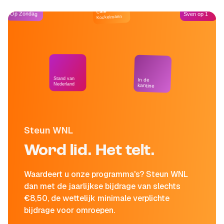
Café
Op Zondag
Sven op 1
Kockelmann
Stand van
In de
Nederland
kantine
Steun WNL
Word lid. Het telt.
Waardeert u onze programma's? Steun WNL
dan met de jaarlijkse bijdrage van slechts
€8,50, de wettelijk minimale verplichte
bijdrage voor omroepen.