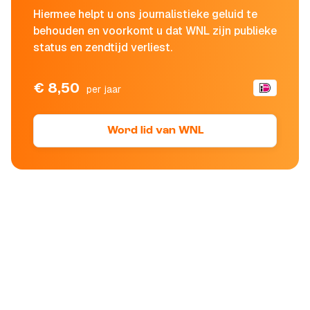
Hiermee helpt u ons journalistieke geluid te
behouden en voorkomt u dat WNL zijn publieke
status en zendtijd verliest.
€ 8,50
per jaar
Word lid van WNL