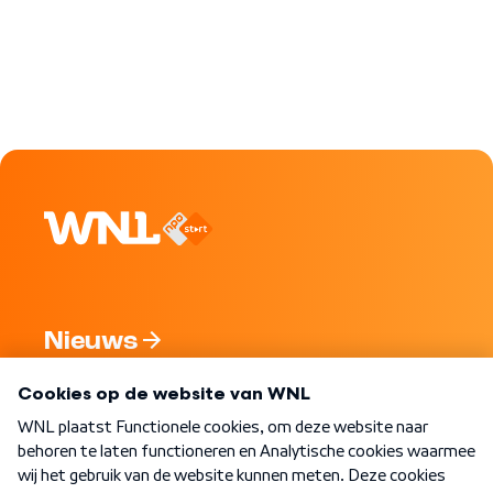
Nieuws
Programma's
Over WNL
Nieuwsbrief
Word Lid