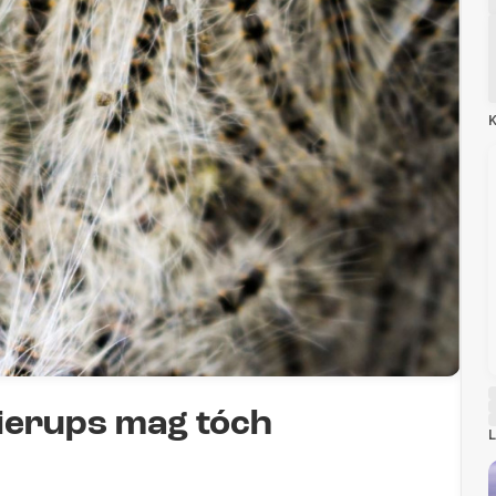
K
ierups mag tóch
L