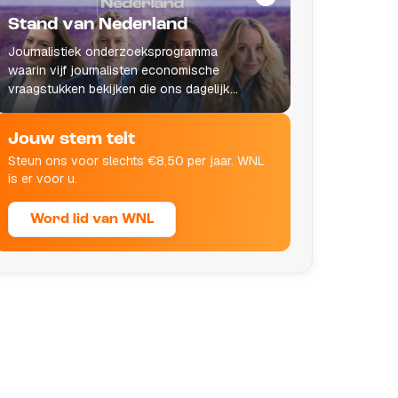
Stand van Nederland
Journalistiek onderzoeksprogramma
waarin vijf journalisten economische
vraagstukken bekijken die ons dagelijks
leven raken.
Jouw stem telt
Steun ons voor slechts €8,50 per jaar. WNL
is er voor u.
Word lid van WNL