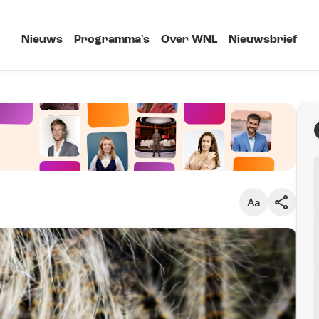
Nieuws
Programma's
Over WNL
Nieuwsbrief
Klein
Kopieer link
Standaard
Groot