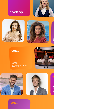
Sven op 1
In de
Kantine
Café
Kockelmann
Op
Zondag