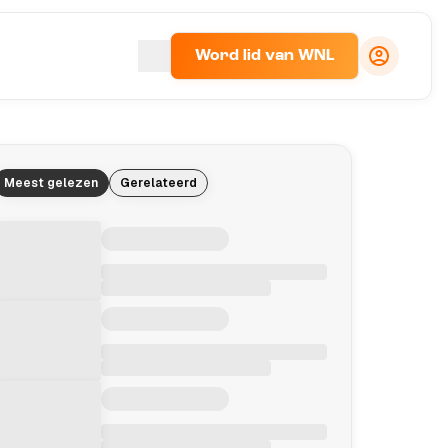
Word lid van WNL
Meest gelezen
Gerelateerd