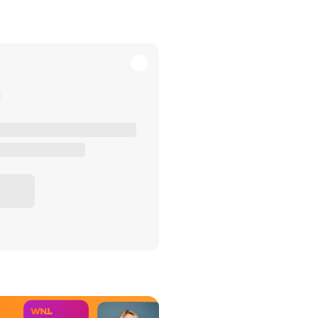
het Misdaad-
bureau