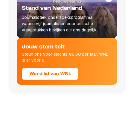
Stand van Nederland
Journalistiek onderzoeksprogramma
waarin vijf journalisten economische
vraagstukken bekijken die ons dagelijks
leven raken.
Jouw stem telt
Steun ons voor slechts €8,50 per jaar. WNL
is er voor u.
Word lid van WNL