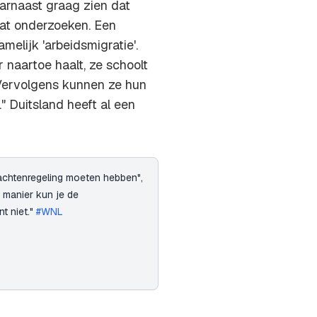
rnaast graag zien dat
at onderzoeken. Een
melijk 'arbeidsmigratie'.
r naartoe haalt, ze schoolt
 Vervolgens kunnen ze hun
" Duitsland heeft al een
achtenregeling moeten hebben",
manier kun je de
t niet."
#WNL