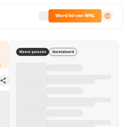
Word lid van WNL
Meest gelezen
Gerelateerd