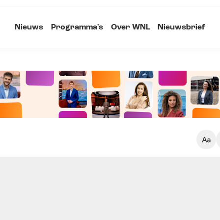
Nieuws
Programma's
Over WNL
Nieuwsbrief
Klein
Kopieer link
Standaard
Groot