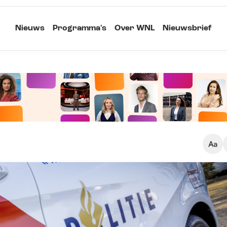
Nieuws
Programma's
Over WNL
Nieuwsbrief
Klein
Kopieer link
Standaard
Groot