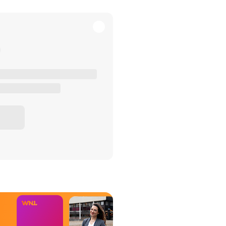
het Misdaad-
bureau