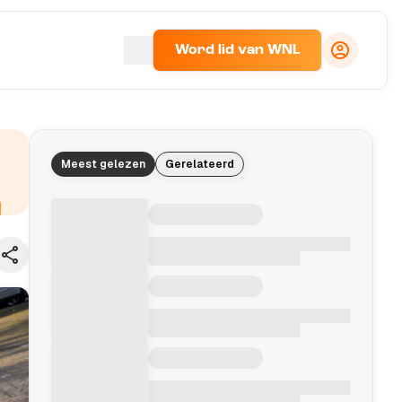
Word lid van WNL
Meest gelezen
Gerelateerd