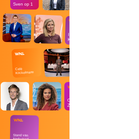
Sven op 1
In de
Kantine
Café
Kockelmann
Op
Zondag
Stand van
Nederland