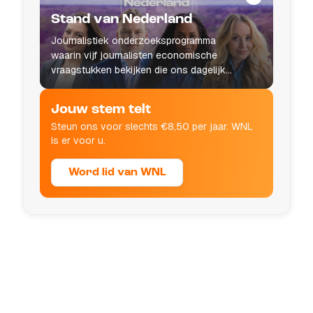
Stand van Nederland
Journalistiek onderzoeksprogramma
waarin vijf journalisten economische
vraagstukken bekijken die ons dagelijks
leven raken.
Jouw stem telt
Steun ons voor slechts €8,50 per jaar. WNL
is er voor u.
Word lid van WNL