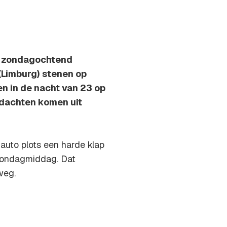
jn zondagochtend
(Limburg) stenen op
n in de nacht van 23 op
rdachten komen uit
 auto plots een harde klap
 zondagmiddag. Dat
weg.