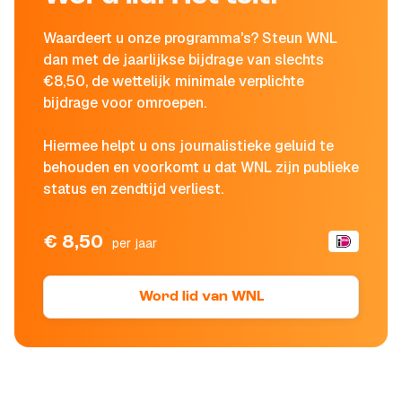
Waardeert u onze programma's? Steun WNL
dan met de jaarlijkse bijdrage van slechts
€8,50, de wettelijk minimale verplichte
bijdrage voor omroepen.
Hiermee helpt u ons journalistieke geluid te
behouden en voorkomt u dat WNL zijn publieke
status en zendtijd verliest.
€ 8,50
per jaar
Word lid van WNL