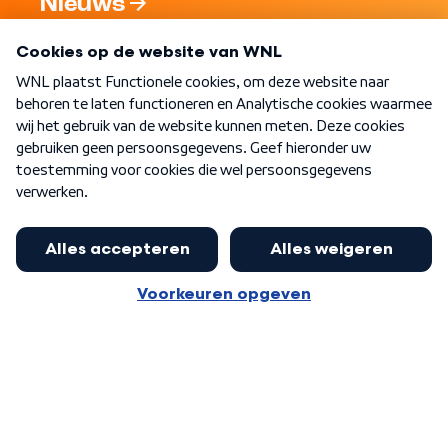
Nieuws
Programma's
Over WNL
Nieuwsbrief
Word Lid
Meer WNL voor jou
Nieuwe ‘onderkoning’ Buma wil tot
zijn 70ste aanblijven
Algemene voorwaarden
Cookie-instellingen
Privacy statement