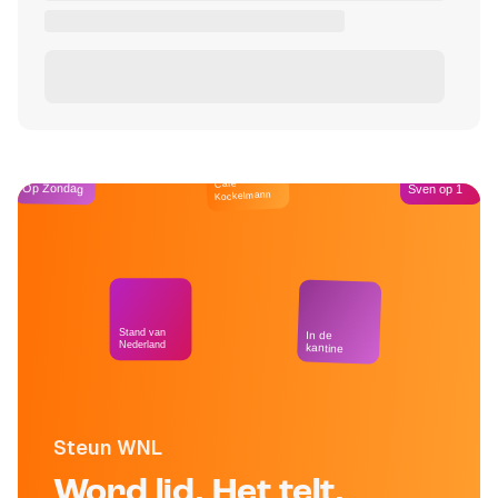
Café
Op Zondag
Sven op 1
Kockelmann
Stand van
In de
Nederland
kantine
Steun WNL
Word lid. Het telt.