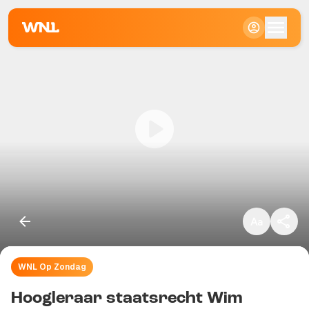
Klein
Standaard
Groot
WNL Op Zondag
Kopieer link
Hoogleraar staatsrecht Wim