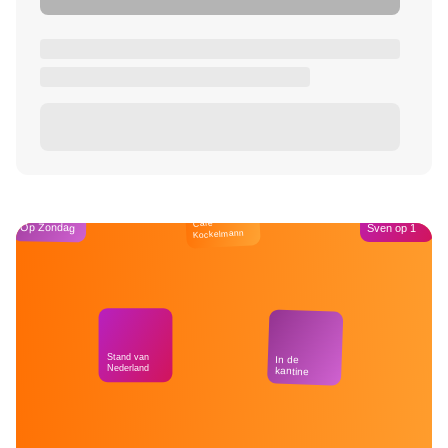
Café
Op Zondag
Sven op 1
Kockelmann
Stand van
In de
Nederland
kantine