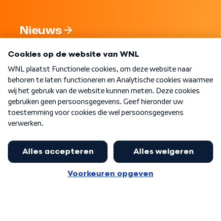
Nieuws
Programma's
Over WNL
Nieuwsbrief
Word Lid
Meer WNL voor jou
Nieuwe ‘onderkoning’ Buma wil tot