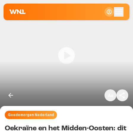
Klein
Standaard
Groot
Goedemorgen Nederland
Kopieer link
Oekraïne en het Midden-Oosten: dit