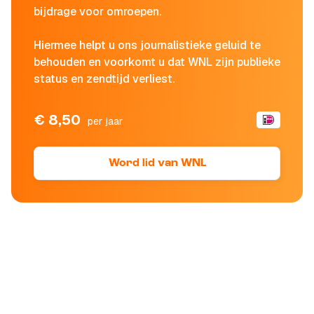
bijdrage voor omroepen.
Hiermee helpt u ons journalistieke geluid te
behouden en voorkomt u dat WNL zijn publieke
status en zendtijd verliest.
€ 8,50
per jaar
Word lid van WNL