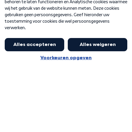
Nieuwsbrief
Word Lid
Meer WNL voor jou
Huishoudens met thuisbatterij,
slimme laadpaal of warmtepomp
Algemene voorwaarden
Cookie-instellingen
kunnen geld gaan verdienen: 'Kan
Privacy statement
op jaarbasis 500 euro opleveren'