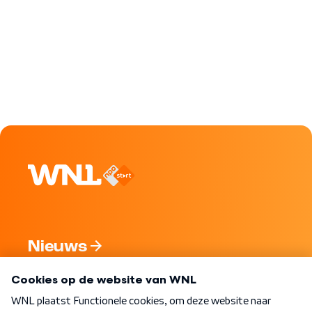
Nieuws
Programma's
Over WNL