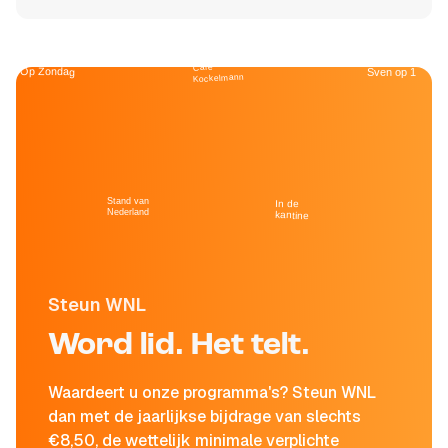
Café
Op Zondag
Sven op 1
Kockelmann
Stand van
In de
Nederland
kantine
Steun WNL
Word lid. Het telt.
Waardeert u onze programma's? Steun WNL
dan met de jaarlijkse bijdrage van slechts
€8,50, de wettelijk minimale verplichte