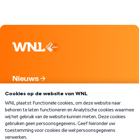
Nieuws
Programma's
Over WNL
Nieuwsbrief
Word Lid