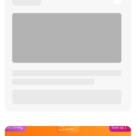
Café
Op Zondag
Sven op 1
Kockelmann