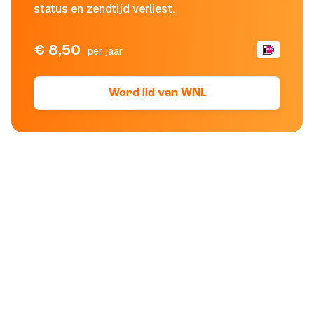
status en zendtijd verliest.
€ 8,50
per jaar
Word lid van WNL