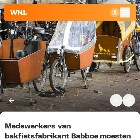
Klein
Standaard
Groot
Medewerkers van
Kopieer link
bakfietsfabrikant Babboe moesten