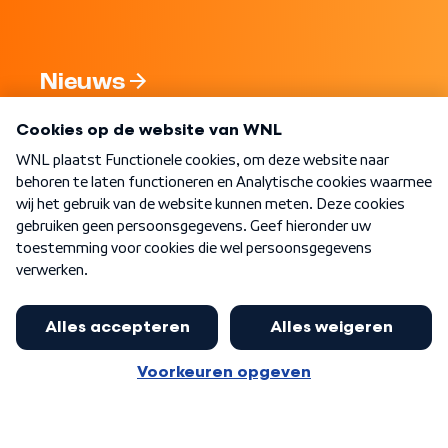
Nieuws
Programma's
Over WNL
Nieuwsbrief
Word Lid
Meer WNL voor jou