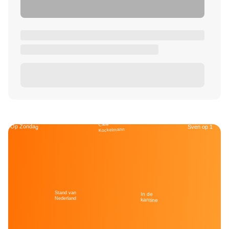
Café
Op Zondag
Sven op 1
Kockelmann
Stand van
In de
Nederland
kantine