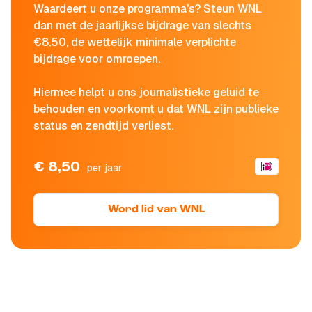
Waardeert u onze programma's? Steun WNL
dan met de jaarlijkse bijdrage van slechts
€8,50, de wettelijk minimale verplichte
bijdrage voor omroepen.
Hiermee helpt u ons journalistieke geluid te
behouden en voorkomt u dat WNL zijn publieke
status en zendtijd verliest.
€ 8,50
per jaar
Word lid van WNL