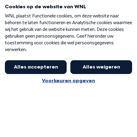
Programma's
Over WNL
Nieuwsbrief
Word Lid
Meer WNL voor jou
Jan Paternotte optimistisch over
stikstofdebat: 'Geen zwakker
Algemene voorwaarden
Cookie-instellingen
pakket, maar ideeën om het te
Privacy statement
versterken zijn welkom'