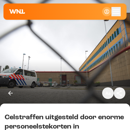
Klein
Standaard
Groot
Celstraffen uitgesteld door enorme
Kopieer link
personeelstekorten in