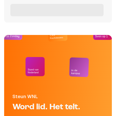
Café
Op Zondag
Sven op 1
Kockelmann
Stand van
In de
Nederland
kantine
Steun WNL
Word lid. Het telt.