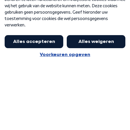
Word Lid
Meer WNL voor jou
Burgemeester Halsema kritisch:
kabinet deinsde in coronaperiode
Algemene voorwaarden
Cookie-instellingen
terug voor landelijke regie bij
Privacy statement
demonstraties