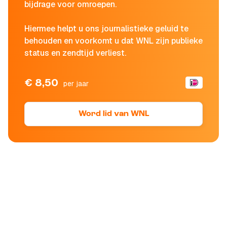
bijdrage voor omroepen.
Hiermee helpt u ons journalistieke geluid te
behouden en voorkomt u dat WNL zijn publieke
status en zendtijd verliest.
€ 8,50
per jaar
Word lid van WNL