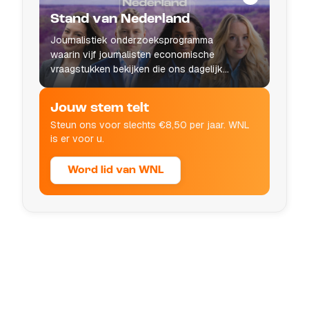
Stand van Nederland
Journalistiek onderzoeksprogramma
waarin vijf journalisten economische
vraagstukken bekijken die ons dagelijks
leven raken.
Jouw stem telt
Steun ons voor slechts €8,50 per jaar. WNL
is er voor u.
Word lid van WNL