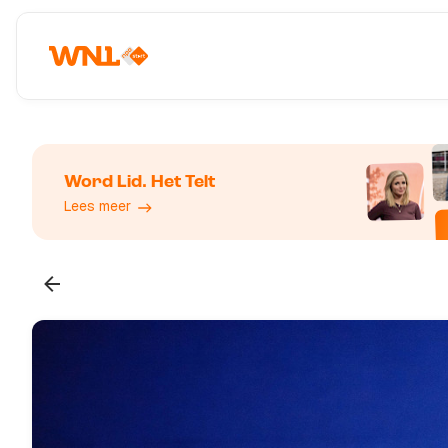
Word Lid. Het Telt
Lees meer