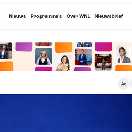
Nieuws
Programma's
Over WNL
Nieuwsbrief
Klein
Kopieer link
Standaard
Groot