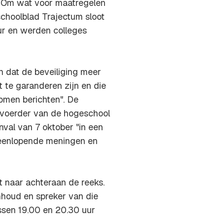
. Om wat voor maatregelen
schoolblad Trajectum sloot
ur en werden colleges
n dat de beveiliging meer
t te garanderen zijn en die
omen berichten". De
dvoerder van de hogeschool
val van 7 oktober "in een
iteenlopende meningen en
st naar achteraan de reeks.
houd en spreker van die
ssen 19.00 en 20.30 uur