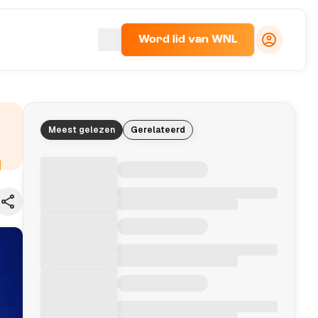
Word lid van WNL
Meest gelezen
Gerelateerd