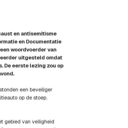
caust en antisemitisme
ormatie en Documentatie
at een woordvoerder van
 eerder uitgesteld omdat
s. De eerste lezing zou op
avond.
stonden een beveiliger
tieauto op de stoep.
t gebied van veiligheid