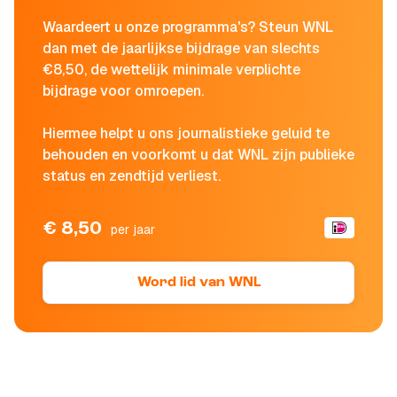
Waardeert u onze programma's? Steun WNL
dan met de jaarlijkse bijdrage van slechts
€8,50, de wettelijk minimale verplichte
bijdrage voor omroepen.
Hiermee helpt u ons journalistieke geluid te
behouden en voorkomt u dat WNL zijn publieke
status en zendtijd verliest.
€ 8,50
per jaar
Word lid van WNL