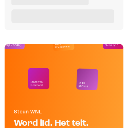
Café
Op Zondag
Sven op 1
Kockelmann
Stand van
In de
Nederland
kantine
Steun WNL
Word lid. Het telt.