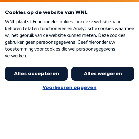
Programma's
Over WNL
Nieuwsbrief
Word Lid
Meer WNL voor jou
Jan Paternotte optimistisch over
stikstofdebat: 'Geen zwakker
Algemene voorwaarden
Cookie-instellingen
pakket, maar ideeën om het te
Privacy statement
versterken zijn welkom'