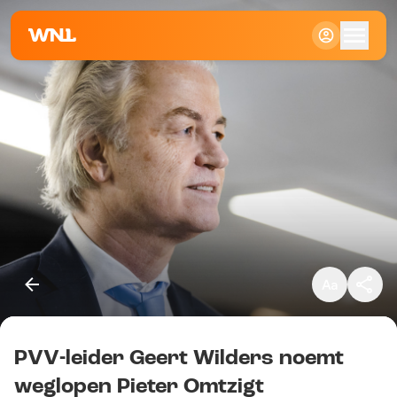
Klein
Standaard
Groot
PVV-leider Geert Wilders noemt
Kopieer link
weglopen Pieter Omtzigt