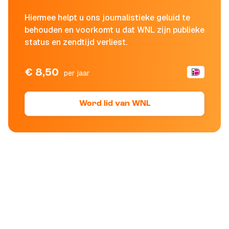
Hiermee helpt u ons journalistieke geluid te
behouden en voorkomt u dat WNL zijn publieke
status en zendtijd verliest.
€ 8,50
per jaar
Word lid van WNL