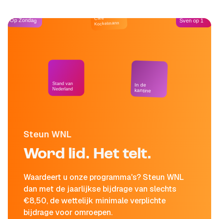
Café
Op Zondag
Sven op 1
Kockelmann
Stand van
In de
Nederland
kantine
Steun WNL
Word lid. Het telt.
Waardeert u onze programma's? Steun WNL
dan met de jaarlijkse bijdrage van slechts
€8,50, de wettelijk minimale verplichte
bijdrage voor omroepen.