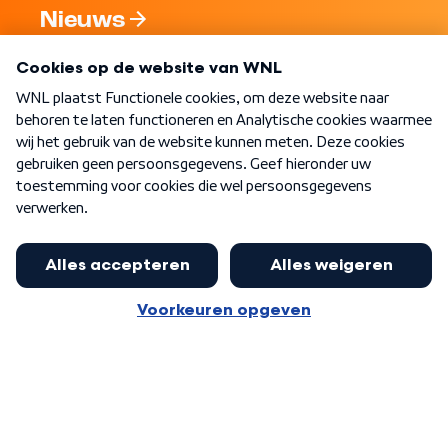
Nieuws
Programma's
Over WNL
Nieuwsbrief
Word Lid
Meer WNL voor jou
Huishoudens met thuisbatterij,
slimme laadpaal of warmtepomp
Algemene voorwaarden
Cookie-instellingen
kunnen geld gaan verdienen: 'Kan
Privacy statement