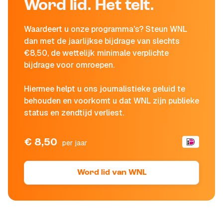
Word lid. Het telt.
Waardeert u onze programma's? Steun WNL
dan met de jaarlijkse bijdrage van slechts
€8,50, de wettelijk minimale verplichte
bijdrage voor omroepen.
Hiermee helpt u ons journalistieke geluid te
behouden en voorkomt u dat WNL zijn publieke
status en zendtijd verliest.
€ 8,50
per jaar
Word lid van WNL