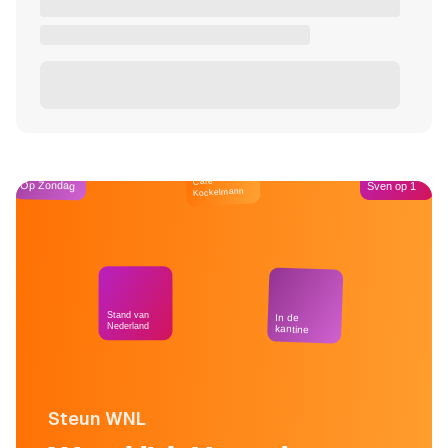
Café
Op Zondag
Sven op 1
Kockelmann
Stand van
In de
Nederland
kantine
Steun WNL