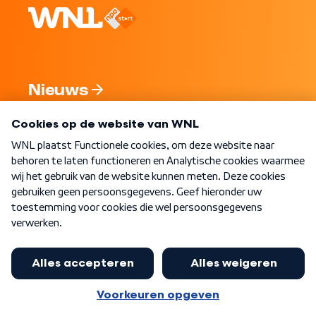
Nieuws
Programma's
Over WNL
Nieuwsbrief
Word Lid