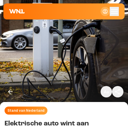
Klein
Standaard
Groot
Stand van Nederland
Kopieer link
Elektrische auto wint aan