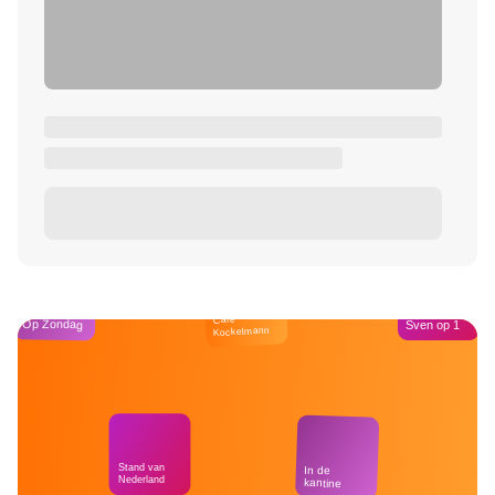
Café
Op Zondag
Sven op 1
Kockelmann
Stand van
In de
Nederland
kantine