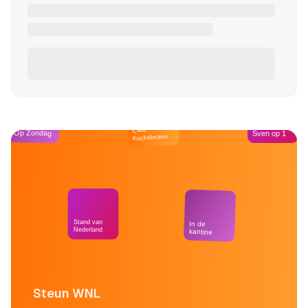
Café
Op Zondag
Sven op 1
Kockelmann
Stand van
In de
Nederland
kantine
Steun WNL