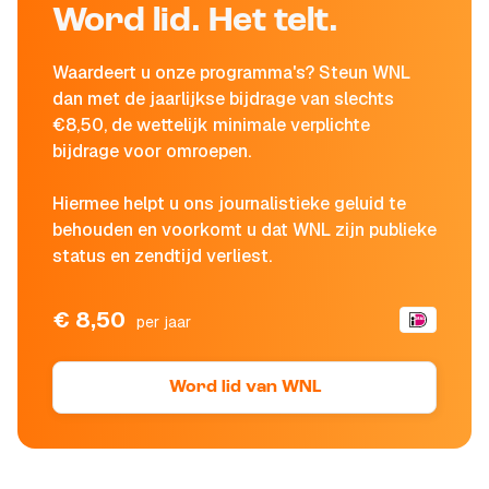
Word lid. Het telt.
Waardeert u onze programma's? Steun WNL
dan met de jaarlijkse bijdrage van slechts
€8,50, de wettelijk minimale verplichte
bijdrage voor omroepen.
Hiermee helpt u ons journalistieke geluid te
behouden en voorkomt u dat WNL zijn publieke
status en zendtijd verliest.
€ 8,50
per jaar
Word lid van WNL