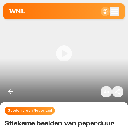
Klein
Standaard
Groot
Goedemorgen Nederland
Kopieer link
Stiekeme beelden van peperduur