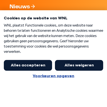
Nieuws
Programma's
Over WNL
Nieuwsbrief
Word Lid
Meer WNL voor jou
Huishoudens met thuisbatterij,
slimme laadpaal of warmtepomp
Algemene voorwaarden
Cookie-instellingen
kunnen geld gaan verdienen: 'Kan
Privacy statement