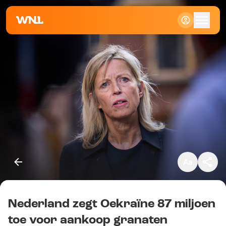
Klein
Standaard
Groot
Nederland zegt Oekraïne 87 miljoen
Kopieer link
toe voor aankoop granaten