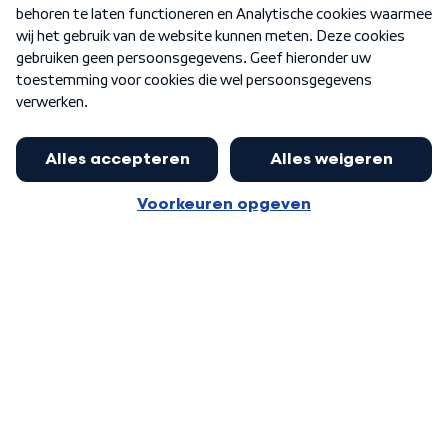
Nieuwsbrief
Word Lid
Meer WNL voor jou
Nieuwe ‘onderkoning’ Buma wil tot
zijn 70ste aanblijven
Algemene voorwaarden
Cookie-instellingen
Privacy statement