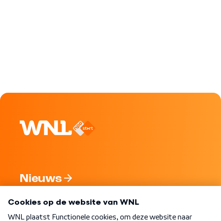
Nieuws
Programma's
Over WNL