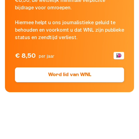
€8,50, de wettelijk minimale verplichte
bijdrage voor omroepen.
Hiermee helpt u ons journalistieke geluid te
behouden en voorkomt u dat WNL zijn publieke
status en zendtijd verliest.
€ 8,50
per jaar
Word lid van WNL