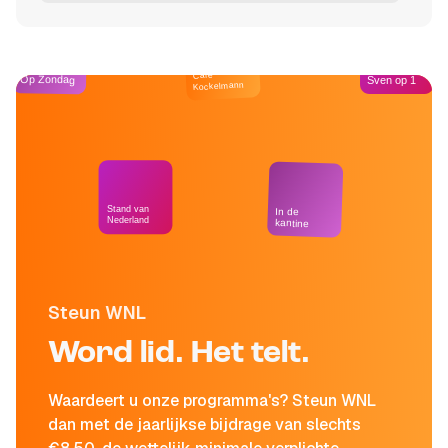
Café
Op Zondag
Sven op 1
Kockelmann
Stand van
In de
Nederland
kantine
Steun WNL
Word lid. Het telt.
Waardeert u onze programma's? Steun WNL
dan met de jaarlijkse bijdrage van slechts