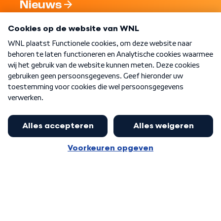
Nieuws
Programma's
Over WNL
Nieuwsbrief
Word Lid
Meer WNL voor jou
Jan Paternotte optimistisch over
stikstofdebat: 'Geen zwakker
Algemene voorwaarden
Cookie-instellingen
pakket, maar ideeën om het te
Privacy statement
versterken zijn welkom'