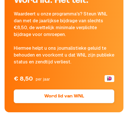
Word lid. Het telt.
Waardeert u onze programma's? Steun WNL
dan met de jaarlijkse bijdrage van slechts
€8,50, de wettelijk minimale verplichte
bijdrage voor omroepen.
Hiermee helpt u ons journalistieke geluid te
behouden en voorkomt u dat WNL zijn publieke
status en zendtijd verliest.
€ 8,50
per jaar
Word lid van WNL