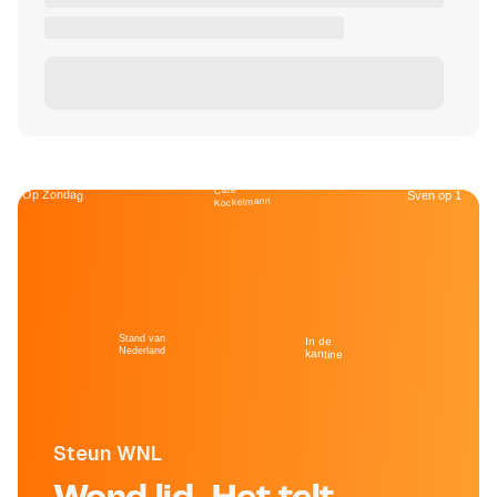
Café
Op Zondag
Sven op 1
Kockelmann
Stand van
In de
Nederland
kantine
Steun WNL