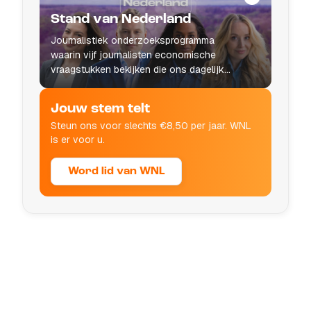
Stand van Nederland
Journalistiek onderzoeksprogramma
waarin vijf journalisten economische
vraagstukken bekijken die ons dagelijks
leven raken.
Jouw stem telt
Steun ons voor slechts €8,50 per jaar. WNL
is er voor u.
Word lid van WNL