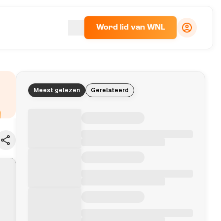
Word lid van WNL
Meest gelezen
Gerelateerd