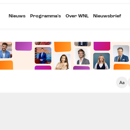
Nieuws
Programma's
Over WNL
Nieuwsbrief
Klein
Kopieer link
Standaard
Groot