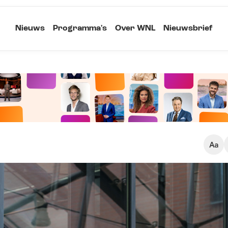
Nieuws
Programma's
Over WNL
Nieuwsbrief
Klein
Kopieer link
Standaard
Groot