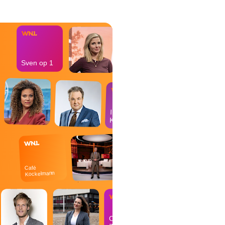
het Misdaad-
bureau
Sven op 1
In de
Kantine
Café
Kockelmann
Op