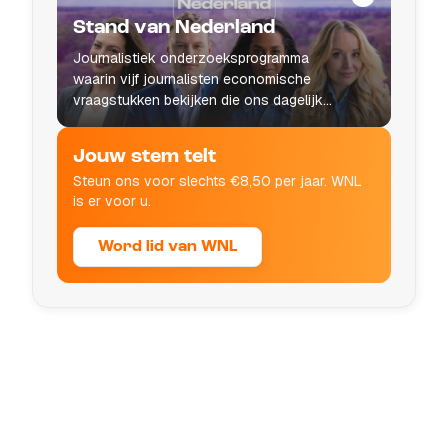
Stand van Nederland
Journalistiek onderzoeksprogramma
waarin vijf journalisten economische
vraagstukken bekijken die ons dagelijks
leven raken.
Jouw stem telt
Steun ons voor slechts €8,50 per jaar. WNL
is er voor u.
Word lid van WNL