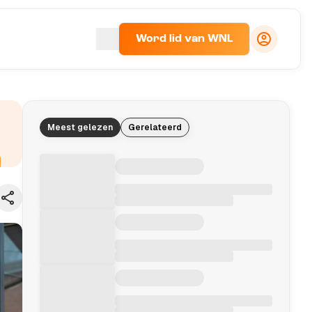
Word lid van WNL
Meest gelezen
Gerelateerd