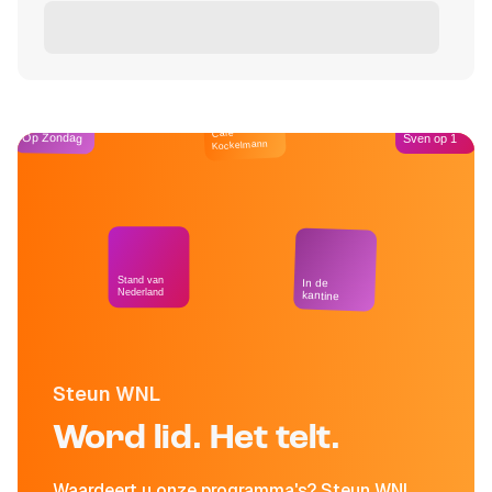
Café
Op Zondag
Sven op 1
Kockelmann
Stand van
In de
Nederland
kantine
Steun WNL
Word lid. Het telt.
Waardeert u onze programma's? Steun WNL