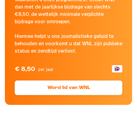
dan met de jaarlijkse bijdrage van slechts
€8,50, de wettelijk minimale verplichte
bijdrage voor omroepen.
Hiermee helpt u ons journalistieke geluid te
behouden en voorkomt u dat WNL zijn publieke
status en zendtijd verliest.
€ 8,50
per jaar
Word lid van WNL