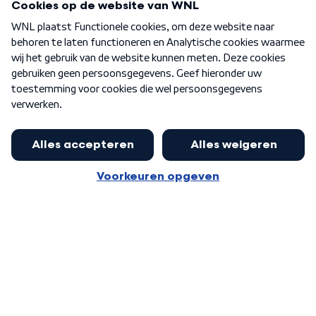
Over WNL
Nieuwsbrief
Word Lid
Meer WNL voor jou
Jan Paternotte optimistisch over
stikstofdebat: 'Geen zwakker
Algemene voorwaarden
Cookie-instellingen
pakket, maar ideeën om het te
Privacy statement
versterken zijn welkom'