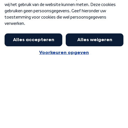
Word Lid
Meer WNL voor jou
Nieuwe ‘onderkoning’ Buma wil tot
zijn 70ste aanblijven
Algemene voorwaarden
Cookie-instellingen
Privacy statement