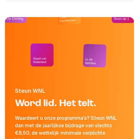
Café
Op Zondag
Sven op 1
Kockelmann
Stand van
In de
Nederland
kantine
Steun WNL
Word lid. Het telt.
Waardeert u onze programma's? Steun WNL
dan met de jaarlijkse bijdrage van slechts
€8,50, de wettelijk minimale verplichte