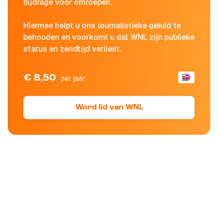
bijdrage voor omroepen.
Hiermee helpt u ons journalistieke geluid te
behouden en voorkomt u dat WNL zijn publieke
status en zendtijd verliest.
€ 8,50
per jaar
Word lid van WNL