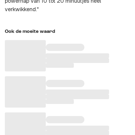
powernap van 10 tot 20 minuutjes heel
verkwikkend."
Ook de moeite waard