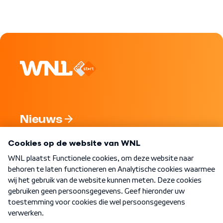
Nieuws
Programma's
Over WNL
Nieuwsbrief
Word Lid