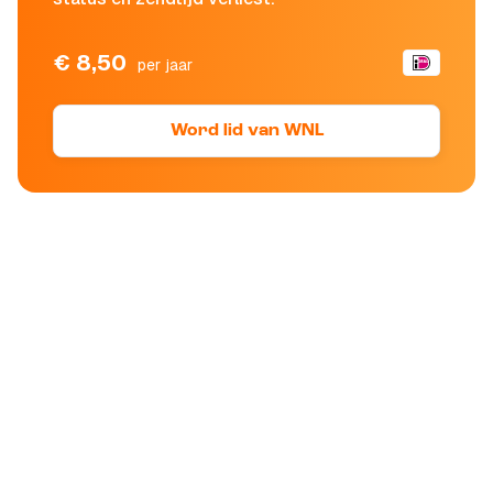
€ 8,50
per jaar
Word lid van WNL