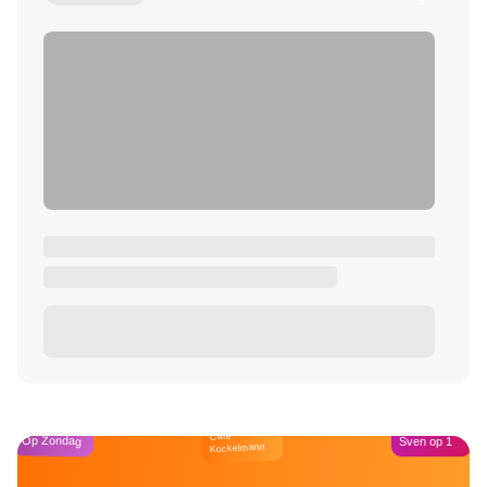
Café
Op Zondag
Sven op 1
Kockelmann