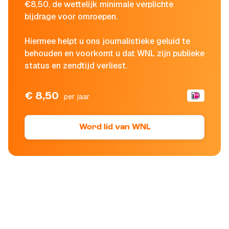
€8,50, de wettelijk minimale verplichte
bijdrage voor omroepen.
Hiermee helpt u ons journalistieke geluid te
behouden en voorkomt u dat WNL zijn publieke
status en zendtijd verliest.
€ 8,50
per jaar
Word lid van WNL