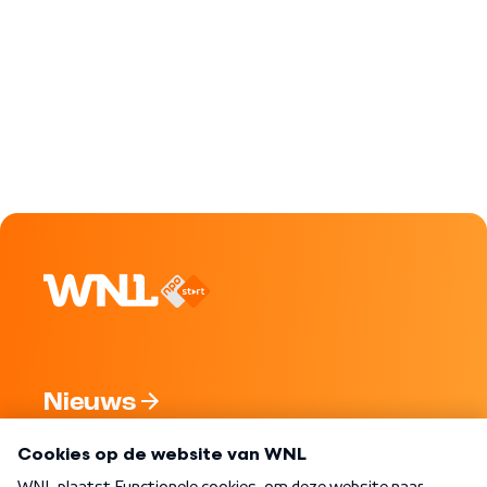
Nieuws
Programma's
Over WNL