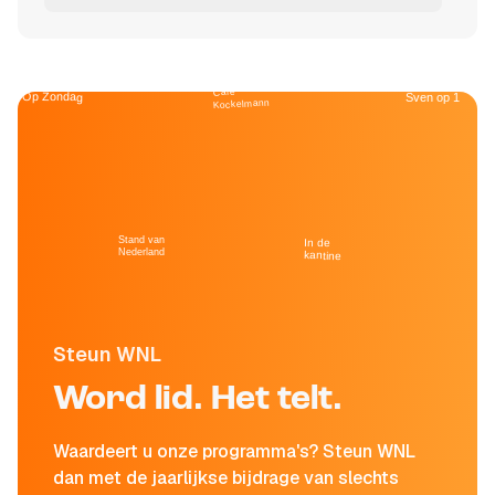
Café
Op Zondag
Sven op 1
Kockelmann
Stand van
In de
Nederland
kantine
Steun WNL
Word lid. Het telt.
Waardeert u onze programma's? Steun WNL
dan met de jaarlijkse bijdrage van slechts