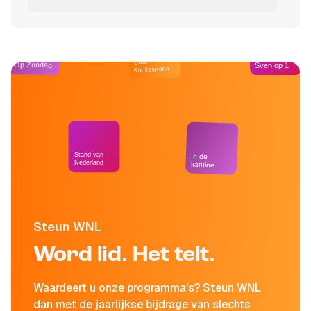
Café
Op Zondag
Sven op 1
Kockelmann
Stand van
In de
Nederland
kantine
Steun WNL
Word lid. Het telt.
Waardeert u onze programma's? Steun WNL
dan met de jaarlijkse bijdrage van slechts