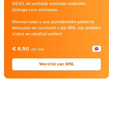
€8,50, de wettelijk minimale verplichte
bijdrage voor omroepen.
Hiermee helpt u ons journalistieke geluid te
behouden en voorkomt u dat WNL zijn publieke
status en zendtijd verliest.
€ 8,50
per jaar
Word lid van WNL