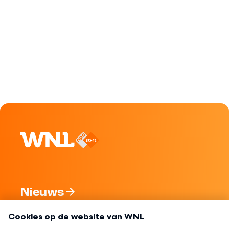
Nieuws
Programma's
Over WNL