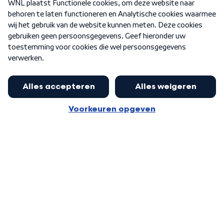
Nieuwsbrief
Word Lid
Meer WNL voor jou
Huishoudens met thuisbatterij,
slimme laadpaal of warmtepomp
Algemene voorwaarden
Cookie-instellingen
kunnen geld gaan verdienen: 'Kan
Privacy statement
op jaarbasis 500 euro opleveren'