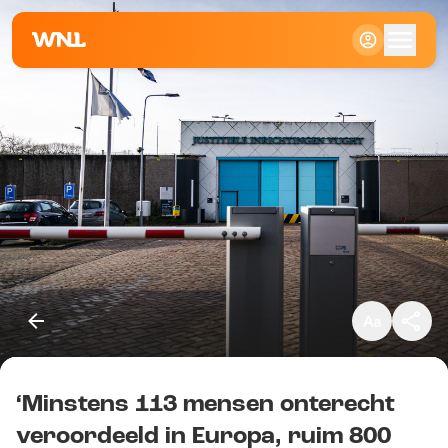
Klein
Standaard
Groot
‘Minstens 113 mensen onterecht
Kopieer link
veroordeeld in Europa, ruim 800