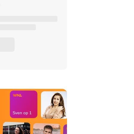
het Misdaad-
bureau
Sven op 1