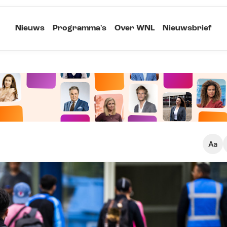
Nieuws
Programma's
Over WNL
Nieuwsbrief
Klein
Kopieer link
Standaard
Groot