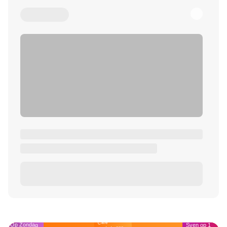
Café
Op Zondag
Sven op 1