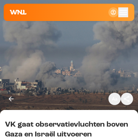
Klein
Standaard
Groot
VK gaat observatievluchten boven
Kopieer link
Gaza en Israël uitvoeren