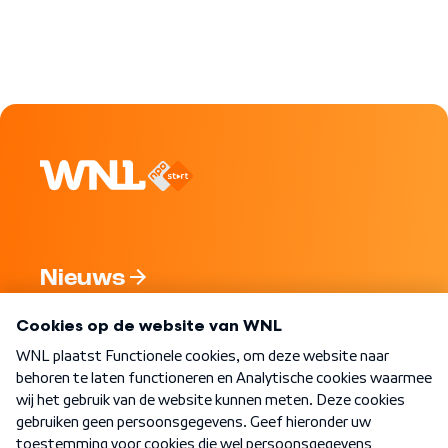
Nieuws
Programma's
Over WNL
Nieuwsbrief
Word Lid