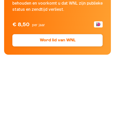
behouden en voorkomt u dat WNL zijn publieke
status en zendtijd verliest.
€ 8,50
per jaar
Word lid van WNL