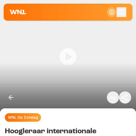
Klein
Standaard
Groot
WNL Op Zondag
Kopieer link
Hoogleraar internationale