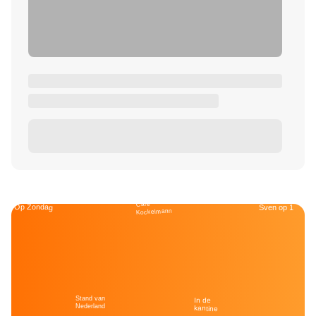
Café
Op Zondag
Sven op 1
Kockelmann
Stand van
In de
Nederland
kantine