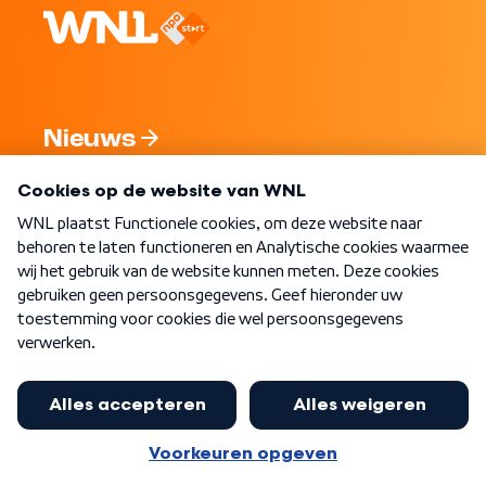
Nieuws
Programma's
Over WNL
Nieuwsbrief
Word Lid