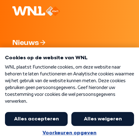
Nieuws
Programma's
Over WNL
Nieuwsbrief
Word Lid