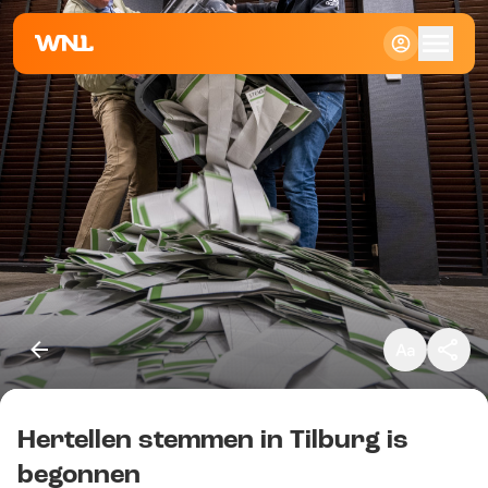
Klein
Standaard
Groot
Hertellen stemmen in Tilburg is
Kopieer link
begonnen