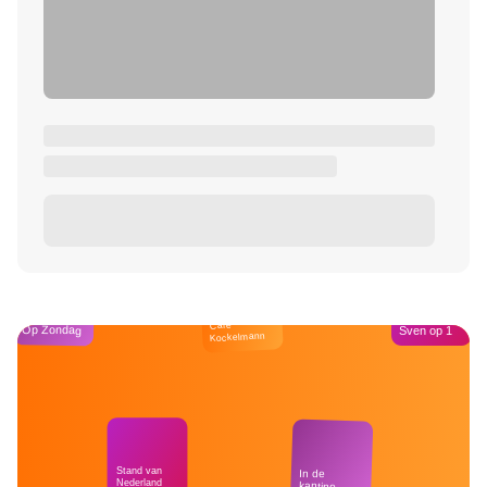
Café
Op Zondag
Sven op 1
Kockelmann
Stand van
In de
Nederland
kantine