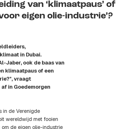
eiding van ‘klimaatpaus’ of
oor eigen olie-industrie’?
ldleiders,
limaat in Dubai.
Al-Jaber, ook de baas van
en klimaatpaus of een
ie?", vraagt
h af in Goedemorgen
is in de Verenigde
ooit wereldwijd met fooien
 om de eigen olie-industrie