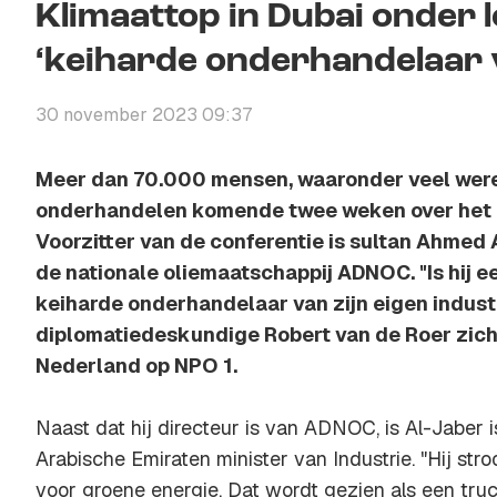
Klimaattop in Dubai onder l
‘keiharde onderhandelaar v
30 november 2023 09:37
Meer dan 70.000 mensen, waaronder veel were
onderhandelen komende twee weken over het k
Voorzitter van de conferentie is sultan Ahmed 
de nationale oliemaatschappij ADNOC. "Is hij e
keiharde onderhandelaar van zijn eigen industr
diplomatiedeskundige Robert van de Roer zic
Nederland op NPO 1.
Naast dat hij directeur is van ADNOC, is Al-Jaber 
Arabische Emiraten minister van Industrie. "Hij str
voor groene energie. Dat wordt gezien als een truc