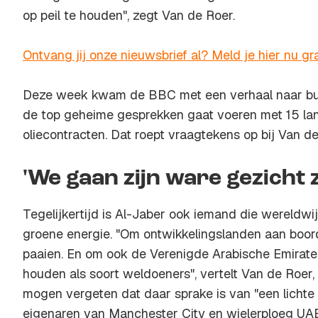
op peil te houden", zegt Van de Roer.
Ontvang jij onze nieuwsbrief al? Meld je hier nu gra
Deze week kwam de BBC met een verhaal naar buit
de top geheime gesprekken gaat voeren met 15 la
oliecontracten. Dat roept vraagtekens op bij Van d
'We gaan zijn ware gezicht z
Tegelijkertijd is Al-Jaber ook iemand die wereldwi
groene energie. "Om ontwikkelingslanden aan boor
paaien. En om ook de Verenigde Arabische Emirate
houden als soort weldoeners", vertelt Van de Roer, 
mogen vergeten dat daar sprake is van "een lichte
eigenaren van Manchester City en wielerploeg UAE 