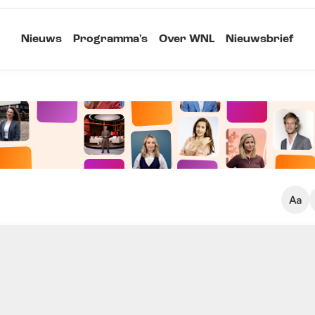
Nieuws
Programma's
Over WNL
Nieuwsbrief
Klein
Kopieer link
Standaard
Groot