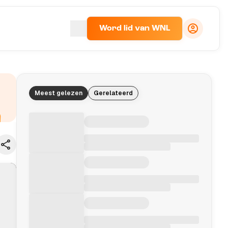
Word lid van WNL
Meest gelezen
Gerelateerd