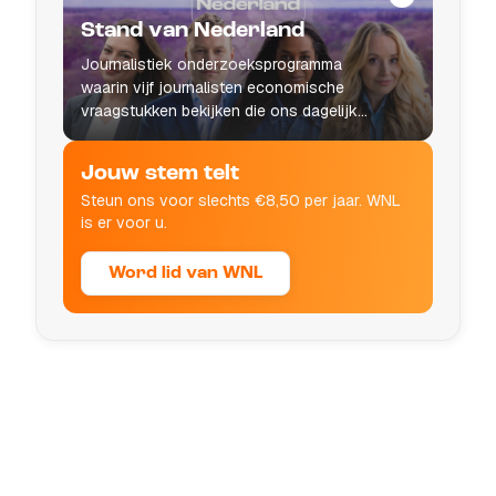
Stand van Nederland
Journalistiek onderzoeksprogramma
waarin vijf journalisten economische
vraagstukken bekijken die ons dagelijks
leven raken.
Jouw stem telt
Steun ons voor slechts €8,50 per jaar. WNL
is er voor u.
Word lid van WNL