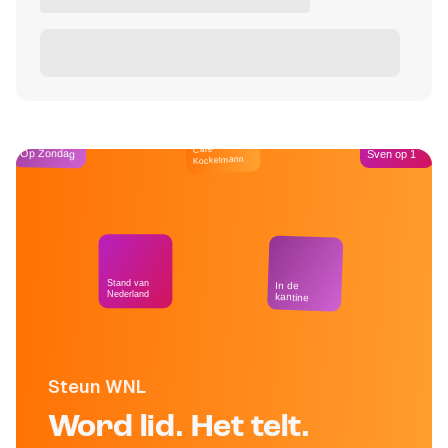
Café
Op Zondag
Sven op 1
Kockelmann
Stand van
In de
Nederland
kantine
Steun WNL
Word lid. Het telt.