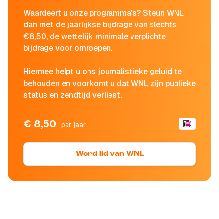
Waardeert u onze programma's? Steun WNL
dan met de jaarlijkse bijdrage van slechts
€8,50, de wettelijk minimale verplichte
bijdrage voor omroepen.
Hiermee helpt u ons journalistieke geluid te
behouden en voorkomt u dat WNL zijn publieke
status en zendtijd verliest.
€ 8,50
per jaar
Word lid van WNL