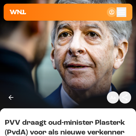
Klein
Standaard
Groot
PVV draagt oud-minister Plasterk
Kopieer link
(PvdA) voor als nieuwe verkenner