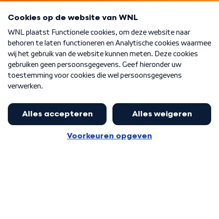
Programma's
Over WNL
Nieuwsbrief
Word Lid
Meer WNL voor jou
Nieuwe ‘onderkoning’ Buma wil tot
zijn 70ste aanblijven
Algemene voorwaarden
Cookie-instellingen
Privacy statement