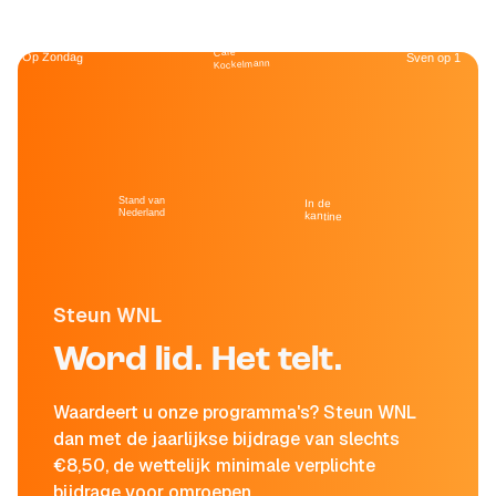
Café
Op Zondag
Sven op 1
Kockelmann
Stand van
In de
Nederland
kantine
Steun WNL
Word lid. Het telt.
Waardeert u onze programma's? Steun WNL
dan met de jaarlijkse bijdrage van slechts
€8,50, de wettelijk minimale verplichte
bijdrage voor omroepen.