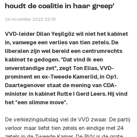
houdt de coalitie in haar greep’
24 november 2023 22:16
VVD-leider Dilan Yeşilgöz wil niet het kabinet
in, vanwege een verlies van tien zetels. De
liberalen zijn wel bereid een centrumrechts
kabinet te gedogen. "Dat vind ik een
onverstandige zet", zegt Ton Elias, VVD-
prominent en ex-Tweede Kamerlid, in Op1.
Daartegenover staat de mening van CDA-
minister in kabinet Rutte I Gerd Leers. Hij vind
het "een slimme move".
De verkiezingsuitslag viel de VVD zwaar. De partij
verloor maar liefst tien zetels en eindige met 24
zetels in de Tweede Kamer. De PVV is de grote