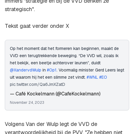
immers "strategie en bij de VVD denken ze
strategisch".
Tekst gaat verder onder X
Op het moment dat het formeren kan beginnen, maakt de
VVD een terugtrekkende beweging. “De VVD wil, zoals ik
het bekijk, een beetje achterover leunen”, duidt
@XandervdWulp
in
#Op1
. Voormalig minister Gerd Leers legt
uit waarom hij het een slimme zet vindt.
#WNL
#EO
pic.twitter.com/Qa6JmXZatD
— Café Kockelmann (@CafeKockelmann)
November 24, 2023
Volgens Van der Wulp legt de VVD de
verantwoordelijkheid bij de PVV. "Ze hebben niet