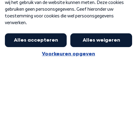
Word Lid
Meer WNL voor jou
Nieuwe ‘onderkoning’ Buma wil tot
zijn 70ste aanblijven
Algemene voorwaarden
Cookie-instellingen
Privacy statement