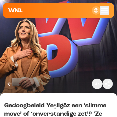
Klein
Standaard
Groot
Gedoogbeleid Yeşilgöz een ‘slimme
Kopieer link
move’ of ‘onverstandige zet’? ‘Ze