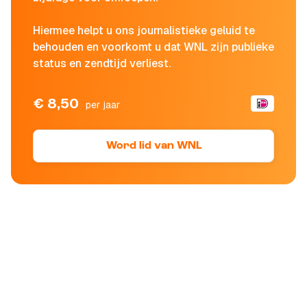
Hiermee helpt u ons journalistieke geluid te
behouden en voorkomt u dat WNL zijn publieke
status en zendtijd verliest.
€ 8,50
per jaar
Word lid van WNL