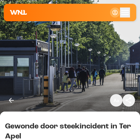
Klein
Standaard
Groot
Gewonde door steekincident in Ter
Kopieer link
Apel