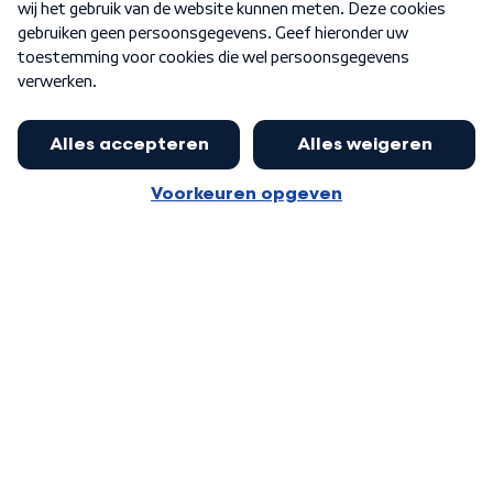
Word Lid
Meer WNL voor jou
Huishoudens met thuisbatterij,
slimme laadpaal of warmtepomp
Algemene voorwaarden
Cookie-instellingen
kunnen geld gaan verdienen: 'Kan
Privacy statement
op jaarbasis 500 euro opleveren'