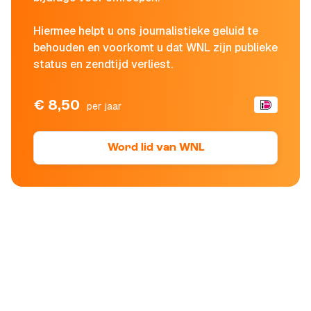
Hiermee helpt u ons journalistieke geluid te
behouden en voorkomt u dat WNL zijn publieke
status en zendtijd verliest.
€ 8,50
per jaar
Word lid van WNL