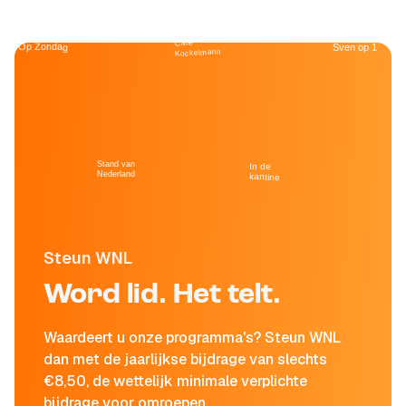
Café
Op Zondag
Sven op 1
Kockelmann
Stand van
In de
Nederland
kantine
Steun WNL
Word lid. Het telt.
Waardeert u onze programma's? Steun WNL
dan met de jaarlijkse bijdrage van slechts
€8,50, de wettelijk minimale verplichte
bijdrage voor omroepen.