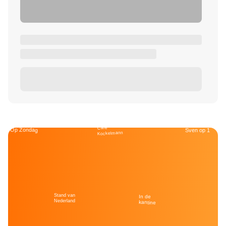
Café
Op Zondag
Sven op 1
Kockelmann
Stand van
In de
Nederland
kantine