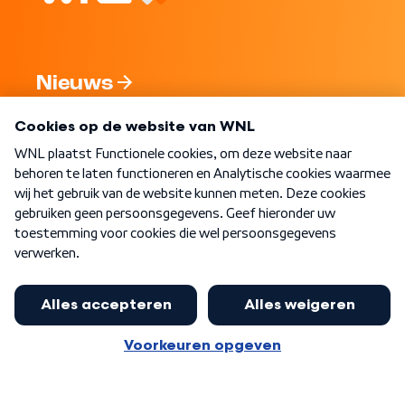
Nieuws
Programma's
Over WNL
Nieuwsbrief
Word Lid
Meer WNL voor jou