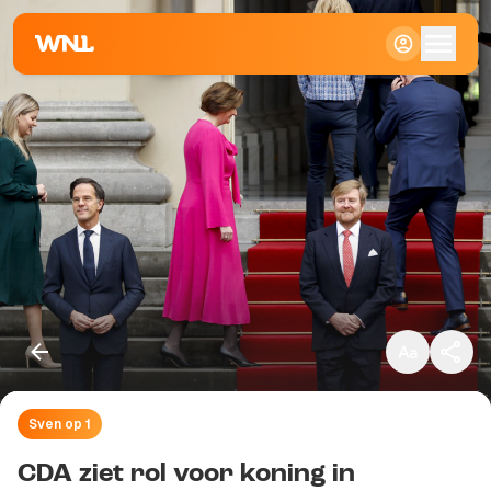
Klein
Standaard
Groot
Sven op 1
Kopieer link
CDA ziet rol voor koning in