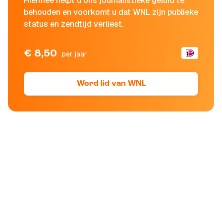
Hiermee helpt u ons journalistieke geluid te
behouden en voorkomt u dat WNL zijn publieke
status en zendtijd verliest.
€ 8,50
per jaar
Word lid van WNL