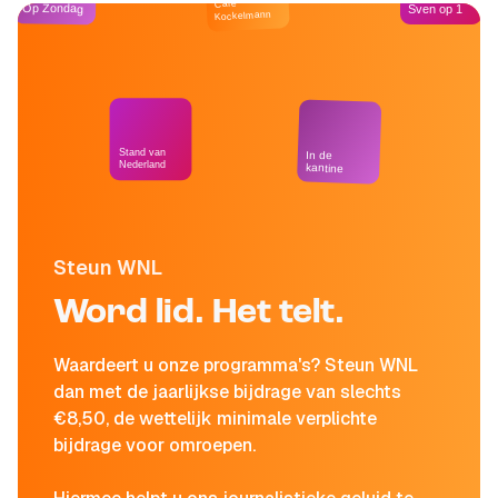
Café
Op Zondag
Sven op 1
Kockelmann
Stand van
In de
Nederland
kantine
Steun WNL
Word lid. Het telt.
Waardeert u onze programma's? Steun WNL
dan met de jaarlijkse bijdrage van slechts
€8,50, de wettelijk minimale verplichte
bijdrage voor omroepen.