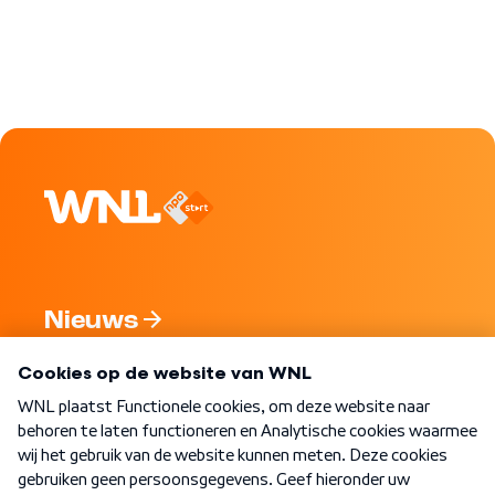
Nieuws
Programma's
Over WNL
Nieuwsbrief
Word Lid