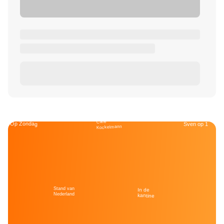
Café
Op Zondag
Sven op 1
Kockelmann
Stand van
In de
Nederland
kantine