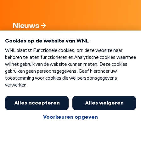
Nieuws
Programma's
Over WNL
Nieuwsbrief
Word Lid
Meer WNL voor jou