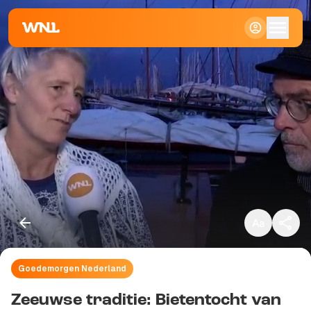
Klein
Standaard
Groot
Goedemorgen Nederland
Kopieer link
Zeeuwse traditie: Bietentocht van