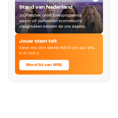
Stand van Nederland
Journalistiek onderzoeksprogramma
waarin vijf journalisten economische
vraagstukken bekijken die ons dagelijks
leven raken.
Jouw stem telt
Steun ons voor slechts €8,50 per jaar. WNL
is er voor u.
Word lid van WNL