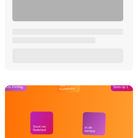
Café
Op Zondag
Sven op 1
Kockelmann
Stand van
In de
Nederland
kantine