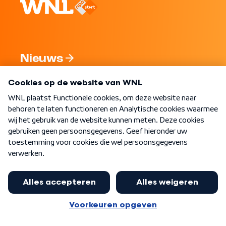
Nieuws
Programma's
Over WNL
Nieuwsbrief
Word Lid