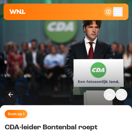
Klein
Standaard
Groot
Sven op 1
Kopieer link
CDA-leider Bontenbal roept