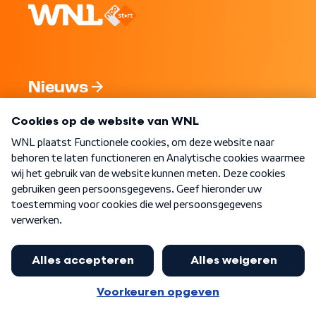
Nieuws
Programma's
Over WNL
Nieuwsbrief
Word Lid