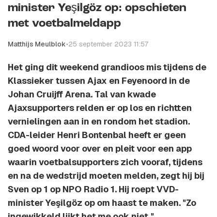
minister Yeşilgöz op: opschieten
met voetbalmeldapp
Matthijs Meulblok
•
25 september 2023 11:57
Het ging dit weekend grandioos mis tijdens de
Klassieker tussen Ajax en Feyenoord in de
Johan Cruijff Arena. Tal van kwade
Ajaxsupporters relden er op los en richtten
vernielingen aan in en rondom het stadion.
CDA-leider Henri Bontenbal heeft er geen
goed woord voor over en pleit voor een app
waarin voetbalsupporters zich vooraf, tijdens
en na de wedstrijd moeten melden, zegt hij bij
Sven op 1 op NPO Radio 1. Hij roept VVD-
minister Yeşilgöz op om haast te maken. "Zo
ingewikkeld lijkt het me ook niet."