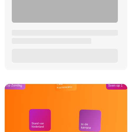
Café
Op Zondag
Sven op 1
Kockelmann
Stand van
In de
Nederland
kantine