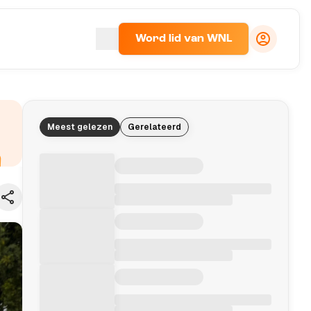
Word lid van WNL
Meest gelezen
Gerelateerd