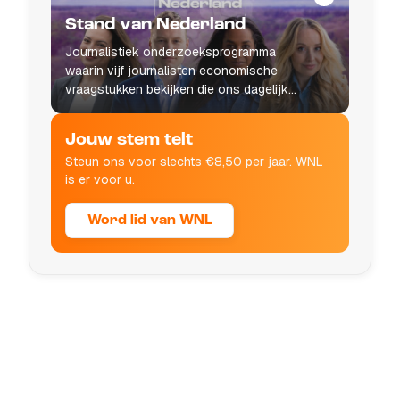
Stand van Nederland
Journalistiek onderzoeksprogramma
waarin vijf journalisten economische
vraagstukken bekijken die ons dagelijks
leven raken.
Jouw stem telt
Steun ons voor slechts €8,50 per jaar. WNL
is er voor u.
Word lid van WNL