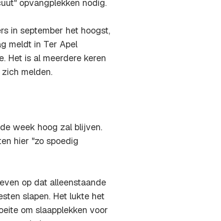
uut" opvangplekken nodig.
ers in september het hoogst,
ag meldt in Ter Apel
e. Het is al meerdere keren
zich melden.
e week hoog zal blijven.
en hier "zo spoedig
even op dat alleenstaande
sten slapen. Het lukte het
oeite om slaapplekken voor