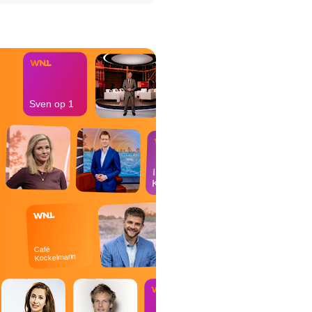
het Misdaad-
bureau
Sven op 1
In de
Kantine
Café
Kockelmann