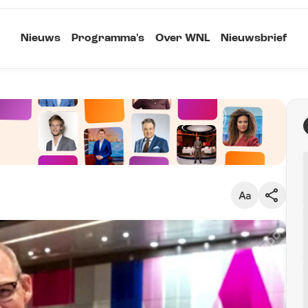
Nieuws
Programma's
Over WNL
Nieuwsbrief
Klein
Kopieer link
Standaard
Groot