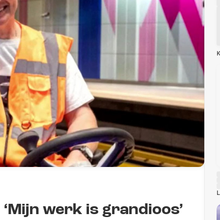
K
L
‘Mijn werk is grandioos’