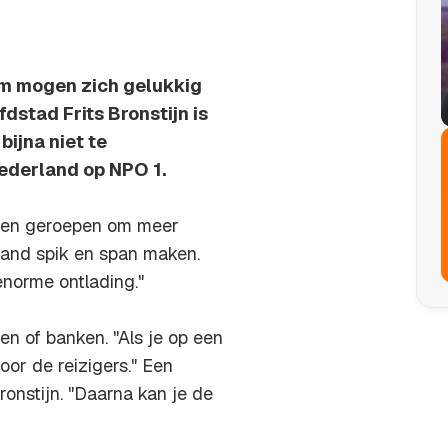
am mogen zich gelukkig
dstad Frits Bronstijn is
bijna niet te
ederland op NPO 1.
even geroepen om meer
land spik en span maken.
 enorme ontlading."
en of banken. "Als je op een
voor de reizigers." Een
ronstijn. "Daarna kan je de