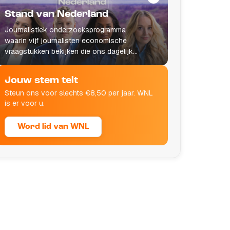
Stand van Nederland
Journalistiek onderzoeksprogramma
waarin vijf journalisten economische
vraagstukken bekijken die ons dagelijks
leven raken.
Jouw stem telt
Steun ons voor slechts €8,50 per jaar. WNL
is er voor u.
Word lid van WNL