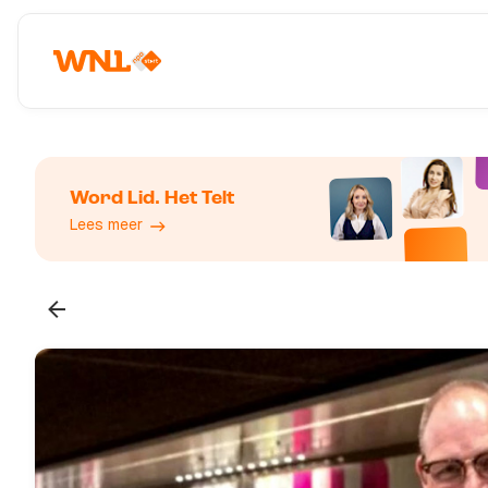
Word Lid. Het Telt
Lees meer