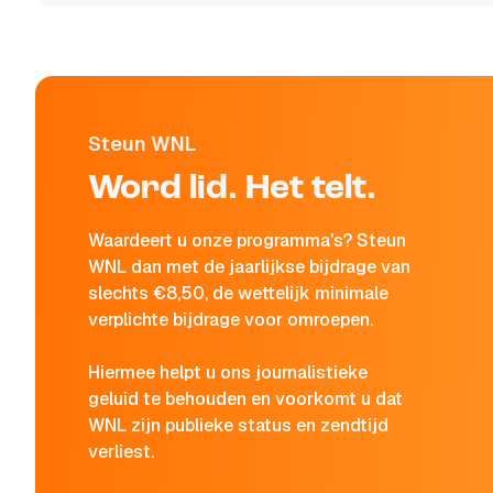
Steun WNL
Word lid. Het telt.
Waardeert u onze programma's? Steun
WNL dan met de jaarlijkse bijdrage van
slechts €8,50, de wettelijk minimale
verplichte bijdrage voor omroepen.
Hiermee helpt u ons journalistieke
geluid te behouden en voorkomt u dat
WNL zijn publieke status en zendtijd
verliest.