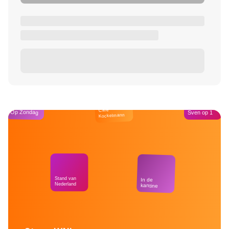
Café
Op Zondag
Sven op 1
Kockelmann
Stand van
In de
Nederland
kantine