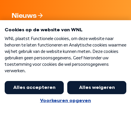
Nieuws
Programma's
Over WNL
Nieuwsbrief
Word Lid
Meer WNL voor jou
Nieuwe ‘onderkoning’ Buma wil tot
zijn 70ste aanblijven