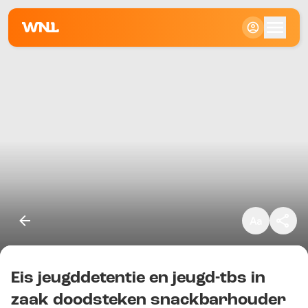
Klein
Standaard
Groot
Eis jeugddetentie en jeugd-tbs in
Kopieer link
zaak doodsteken snackbarhouder