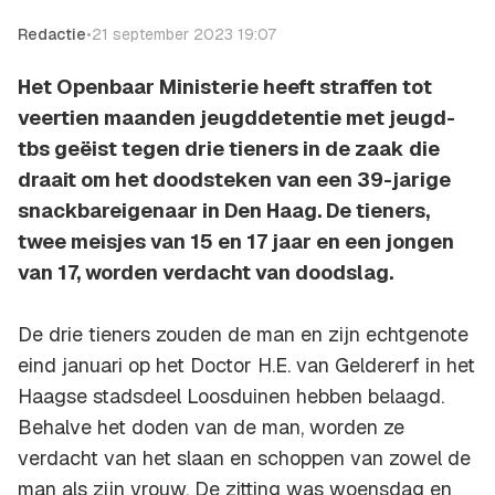
Redactie
•
21 september 2023 19:07
Het Openbaar Ministerie heeft straffen tot
veertien maanden jeugddetentie met jeugd-
tbs geëist tegen drie tieners in de zaak die
draait om het doodsteken van een 39-jarige
snackbareigenaar in Den Haag. De tieners,
twee meisjes van 15 en 17 jaar en een jongen
van 17, worden verdacht van doodslag.
De drie tieners zouden de man en zijn echtgenote
eind januari op het Doctor H.E. van Geldererf in het
Haagse stadsdeel Loosduinen hebben belaagd.
Behalve het doden van de man, worden ze
verdacht van het slaan en schoppen van zowel de
man als zijn vrouw. De zitting was woensdag en