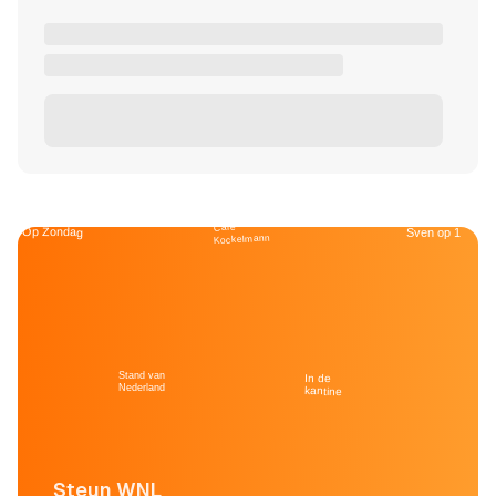
Café
Op Zondag
Sven op 1
Kockelmann
Stand van
In de
Nederland
kantine
Steun WNL