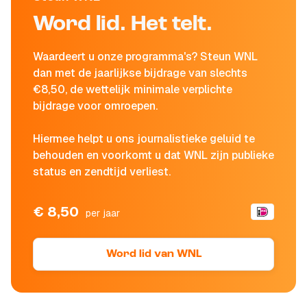
Word lid. Het telt.
Waardeert u onze programma's? Steun WNL
dan met de jaarlijkse bijdrage van slechts
€8,50, de wettelijk minimale verplichte
bijdrage voor omroepen.
Hiermee helpt u ons journalistieke geluid te
behouden en voorkomt u dat WNL zijn publieke
status en zendtijd verliest.
€ 8,50
per jaar
Word lid van WNL