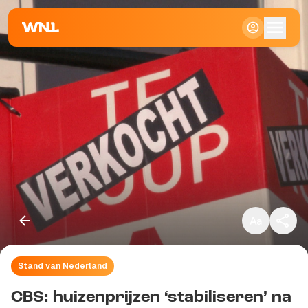
Klein
Standaard
Groot
Stand van Nederland
Kopieer link
CBS: huizenprijzen ‘stabiliseren’ na