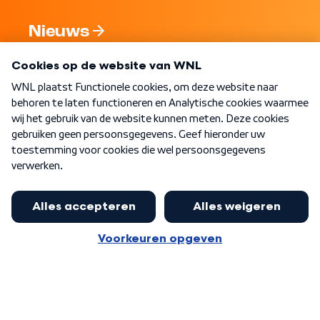
Nieuws
Programma's
Over WNL
Nieuwsbrief
Word Lid
Meer WNL voor jou
Eerste Kamer akkoord met begroting
van minister Sjoerdsma
Algemene voorwaarden
Cookie-instellingen