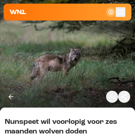
Klein
Standaard
Groot
Nunspeet wil voorlopig voor zes
Kopieer link
maanden wolven doden