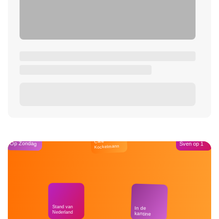
Café
Op Zondag
Sven op 1
Kockelmann
Stand van
In de
Nederland
kantine