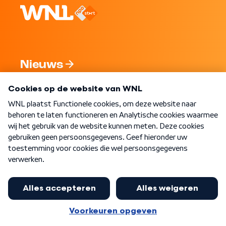
Nieuws
Programma's
Over WNL
Nieuwsbrief
Word Lid