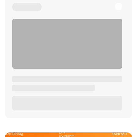
Café
Op Zondag
Sven op 1
Kockelmann