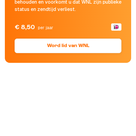
behouden en voorkomt u dat WNL zijn publieke
status en zendtijd verliest.
€ 8,50
per jaar
Word lid van WNL