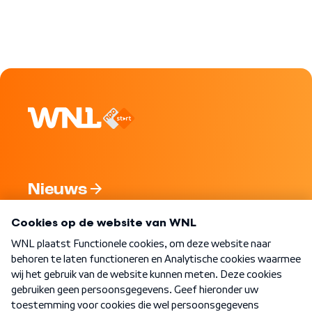
Nieuws
Programma's
Over WNL
Nieuwsbrief
Word Lid