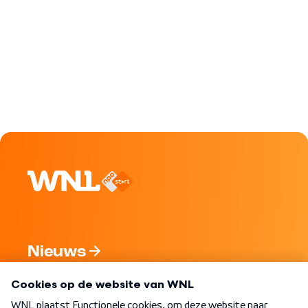
Nieuws
Programma's
Over WNL