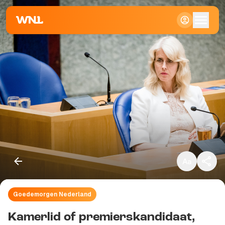
Klein
Standaard
Groot
Goedemorgen Nederland
Kopieer link
Kamerlid of premierskandidaat,