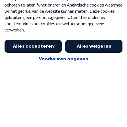
Nieuwsbrief
Word Lid
Meer WNL voor jou
Nieuwe ‘onderkoning’ Buma wil tot
zijn 70ste aanblijven
Algemene voorwaarden
Cookie-instellingen
Privacy statement