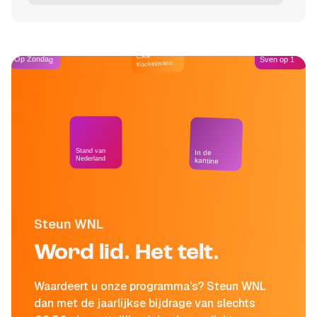
Café
Op Zondag
Sven op 1
Kockelmann
Stand van
In de
Nederland
kantine
Steun WNL
Word lid. Het telt.
Waardeert u onze programma's? Steun WNL
dan met de jaarlijkse bijdrage van slechts