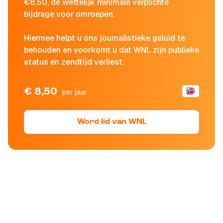
€8,50, de wettelijk minimale verplichte
bijdrage voor omroepen.
Hiermee helpt u ons journalistieke geluid te
behouden en voorkomt u dat WNL zijn publieke
status en zendtijd verliest.
€ 8,50
per jaar
Word lid van WNL