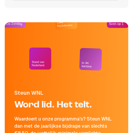
Café
Op Zondag
Sven op 1
Kockelmann
Stand van
In de
Nederland
kantine
Steun WNL
Word lid. Het telt.
Waardeert u onze programma's? Steun WNL
dan met de jaarlijkse bijdrage van slechts