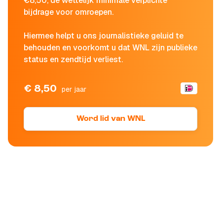
€8,50, de wettelijk minimale verplichte
bijdrage voor omroepen.
Hiermee helpt u ons journalistieke geluid te
behouden en voorkomt u dat WNL zijn publieke
status en zendtijd verliest.
€ 8,50
per jaar
Word lid van WNL