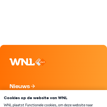
Nieuws
Programma's
Over WNL