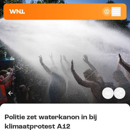
Klein
Standaard
Groot
Politie zet waterkanon in bij
Kopieer link
klimaatprotest A12