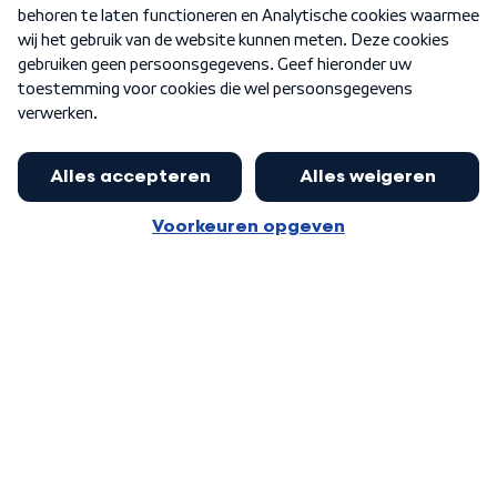
Nieuwsbrief
Word Lid
Meer WNL voor jou
Nieuwe ‘onderkoning’ Buma wil tot
zijn 70ste aanblijven
Algemene voorwaarden
Cookie-instellingen
Privacy statement