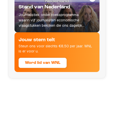
Stand van Nederland
Journalistiek onderzoeksprogramma
waarin vijf journalisten economische
vraagstukken bekijken die ons dagelijks
leven raken.
Jouw stem telt
Steun ons voor slechts €8,50 per jaar. WNL
is er voor u.
Word lid van WNL