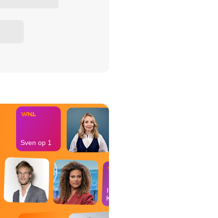
het Misdaad-
bureau
Sven op 1
In de
Kantine