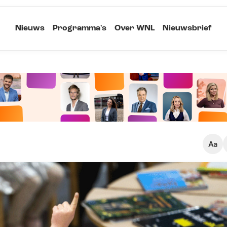
Nieuws
Programma's
Over WNL
Nieuwsbrief
Klein
Kopieer link
Standaard
Groot