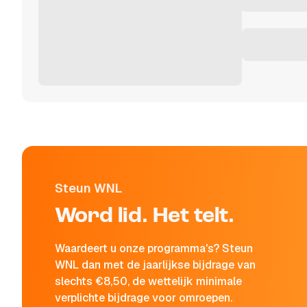
Steun WNL
Word lid. Het telt.
Waardeert u onze programma's? Steun
WNL dan met de jaarlijkse bijdrage van
slechts €8,50, de wettelijk minimale
verplichte bijdrage voor omroepen.