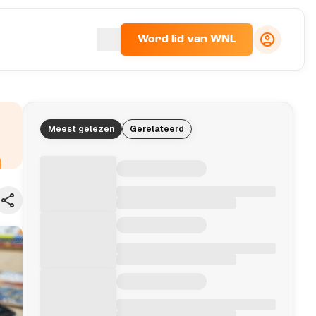
Word lid van WNL
Meest gelezen
Gerelateerd